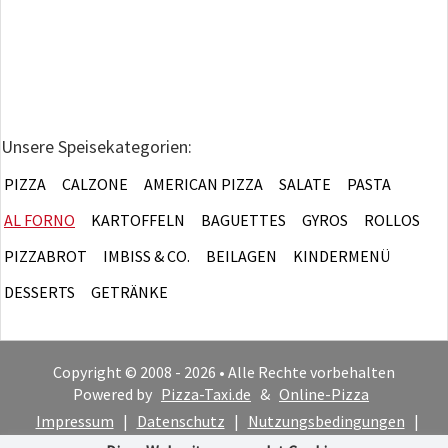
Unsere Speisekategorien:
PIZZA
CALZONE
AMERICAN PIZZA
SALATE
PASTA
AL FORNO
KARTOFFELN
BAGUETTES
GYROS
ROLLOS
PIZZABROT
IMBISS & CO.
BEILAGEN
KINDERMENÜ
DESSERTS
GETRÄNKE
Copyright © 2008 - 2026 • Alle Rechte vorbehalten
Powered by
Pizza-Taxi.de
&
Online-Pizza
Impressum
|
Datenschutz
|
Nutzungsbedingungen
|
Cookie-Hinweis