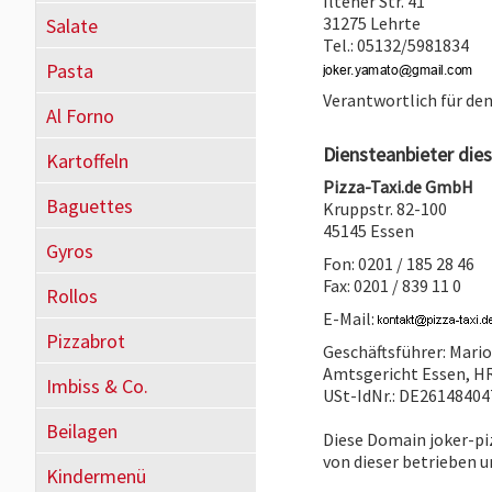
Iltener Str. 41
31275 Lehrte
Salate
Tel.: 05132/5981834
Pasta
Verantwortlich für den
Al Forno
Diensteanbieter dies
Kartoffeln
Pizza-Taxi.de GmbH
Baguettes
Kruppstr. 82-100
45145 Essen
Gyros
Fon: 0201 / 185 28 46
Fax: 0201 / 839 11 0
Rollos
E-Mail:
Pizzabrot
Geschäftsführer: Mari
Amtsgericht Essen, H
Imbiss & Co.
USt-IdNr.: DE26148404
Beilagen
Diese Domain joker-pi
von dieser betrieben u
Kindermenü